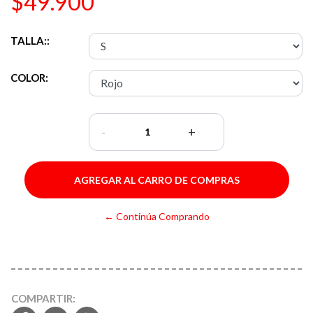
$49.900
TALLA::
COLOR:
-
+
← Continúa Comprando
COMPARTIR: