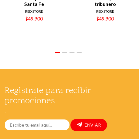
Santa Fe
tribunero
RED STORE
RED STORE
$49.900
$49.900
Registrate para recibir
promociones
-
ENVIAR