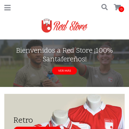
0
Bienvenidos a Red Store ¡100%
Santafereños!
VER MÁS
Retro