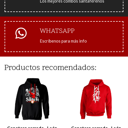
Los mejores combos santafereños
WHATSAPP
Escríbenos para más info
Productos recomendados:
Capotero cerrado - León
Capotero cerrado - León