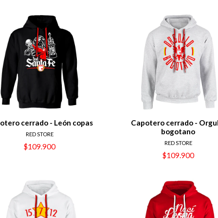
otero cerrado - León copas
Capotero cerrado - Orgu
bogotano
RED STORE
RED STORE
$109.900
$109.900