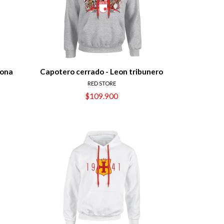
eona
Capotero cerrado - Leon tribunero
RED STORE
$109.900