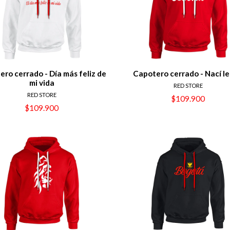
ro cerrado - Día más feliz de
Capotero cerrado - Nací l
mi vida
RED STORE
RED STORE
$109.900
$109.900