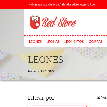
Whatsapp 3123084426 /
tiendaredstore@gmail.com
LEONES
LEONAS
LEONCITOS
GORRAS
LEONES
Inicio
LEONES
Filtrar por
10 Pro