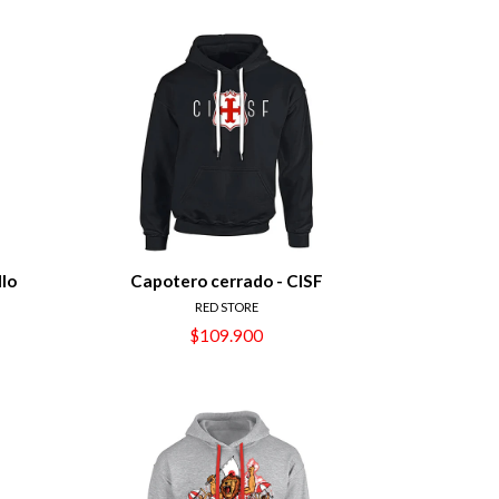
llo
Capotero cerrado - CISF
RED STORE
$109.900