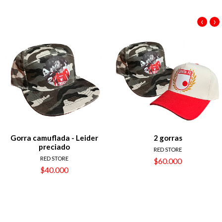
‹
›
Gorra camuflada - Leider
2 gorras
preciado
RED STORE
RED STORE
$60.000
$40.000