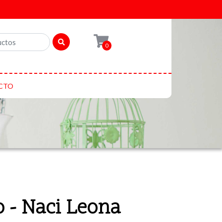
0
CTO
 - Naci Leona