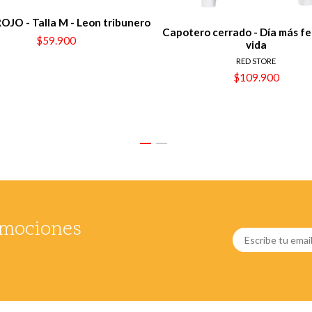
ROJO - Talla M - Leon tribunero
Capotero cerrado - Día más fel
$59.900
vida
RED STORE
$109.900
romociones