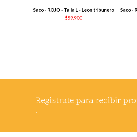
Saco - ROJO - Talla L - Leon tribunero
Saco - 
$59.900
Registrate para recibir p
-