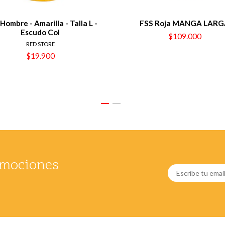
Hombre - Amarilla - Talla L -
FSS Roja MANGA LAR
Escudo Col
$109.000
RED STORE
$19.900
romociones