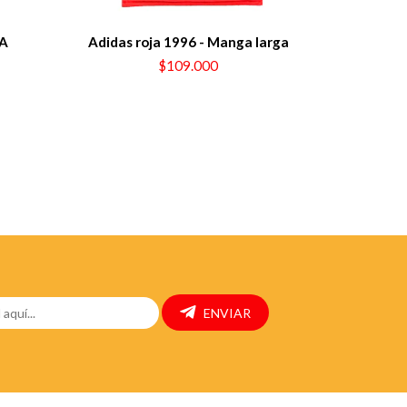
GA
Adidas roja 1996 - Manga larga
RET
$109.000
ENVIAR