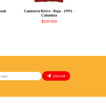
book
Camiseta Retro - Roja - 1991 -
Chaqu
Colombia
$109.900
ENVIAR