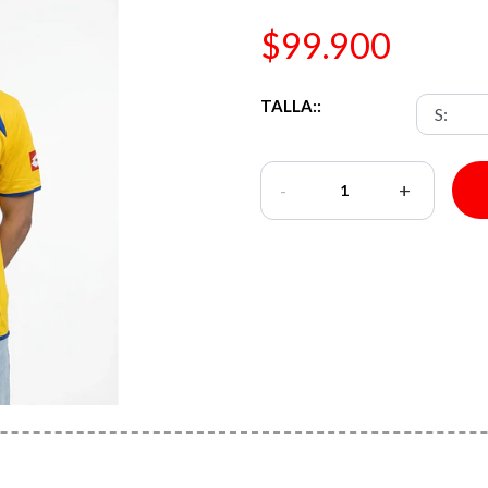
$99.900
TALLA::
-
+