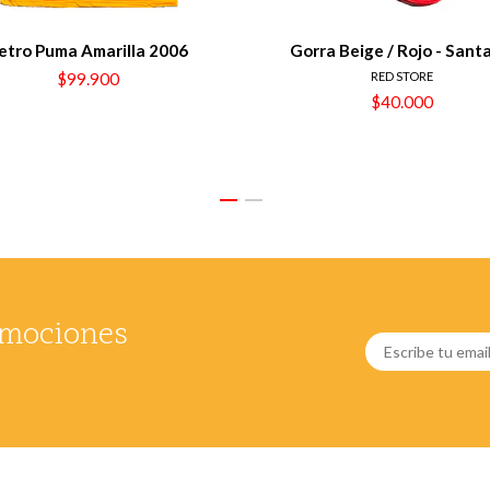
etro Puma Amarilla 2006
Gorra Beige / Rojo - Sant
$99.900
RED STORE
$40.000
romociones