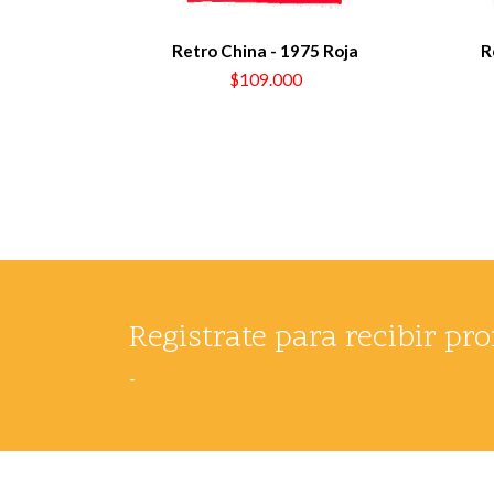
Retro China - 1975 Roja
R
$109.000
Registrate para recibir p
-