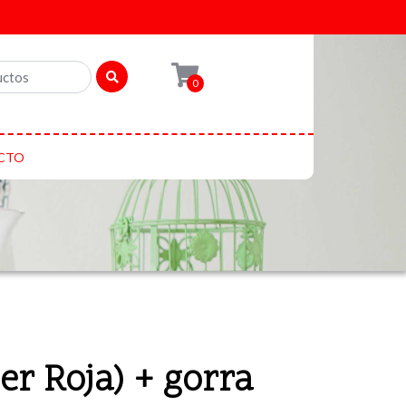
0
CTO
er Roja) + gorra